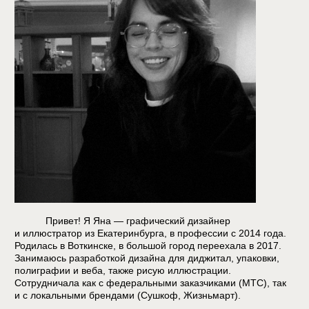
Занимаюсь разработкой дизайна для диджитал, упаковки,
полиграфии и веба, также рисую иллюстрации.
Сотрудничала как с федеральными заказчиками (МТС), так
и с локальными брендами (Сушкоф, Жизньмарт).
Люблю конструктивизм, The xx, Хроники Амбера, Трассу 60
и Тайны Смолвиля, летние горы и холодное море. Есть
ориентальная кошка.
Умею в Adobe Photoshop, Illustrator, After Effects; CorelDraw;
Figma; Tilda; Procreate; PowerPoint. Есть навык
наставничества, онбординга, арт-дирекшена, оптимизации
бизнес-процессов.
Нравится, когда красиво, удобно и функционально и всегда
стараюсь сделать немного больше, чем написано в ТЗ.
Давайте поработаем вместе!
monkey.yank@gmail.com
works
telegram
about
monkey_yank ©️ 2026