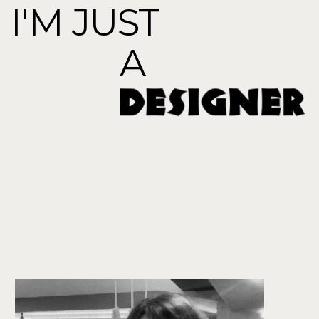
привет
Привет! Я Яна — графический дизайнер
и иллюстратор из Екатеринбурга, в профессии с 2014 года.
Родилась в Воткинске, в большой город переехала в 2017.