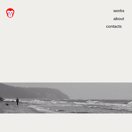
works
about
contacts
I'M JUST
A