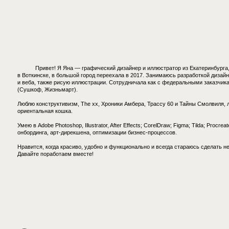
привет
Привет! Я Яна — графический дизайнер и иллюстратор из Екатеринбурга, в професс
в Воткинске, в большой город переехала в 2017. Занимаюсь разработкой дизайна для дидж
и веба, также рисую иллюстрации. Сотрудничала как с федеральными заказчиками (МТС),
(Сушкоф, Жизньмарт).
Люблю конструктивизм, The xx, Хроники Амбера, Трассу 60 и Тайны Смолвиля, летние гор
ориентальная кошка.
Умею в Adobe Photoshop, Illustrator, After Effects; CorelDraw; Figma; Tilda; Procreate; Power
онбординга, арт-дирекшена, оптимизации бизнес-процессов.
Нравится, когда красиво, удобно и функционально и всегда стараюсь сделать немного бол
Давайте поработаем вместе!
monkey_yank ©️ 2026