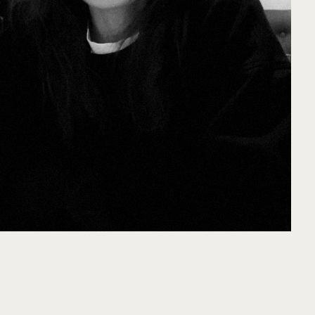
works
about
monkey.yank@gmail.com
telegram