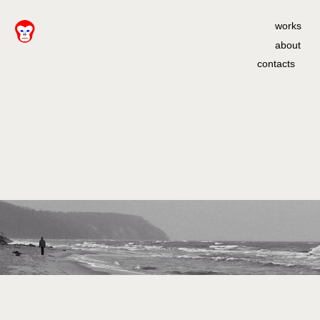
works
about
contacts
I'M JUST
A