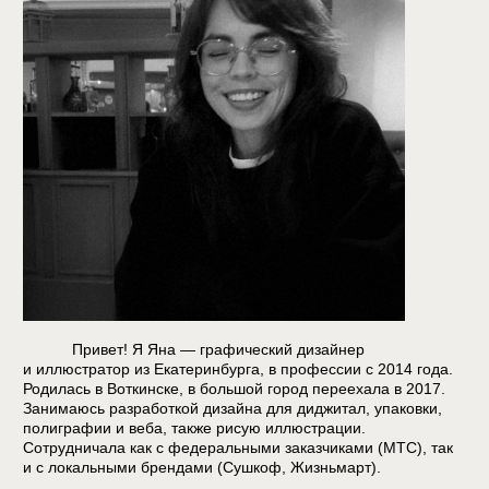
Занимаюсь разработкой дизайна для диджитал, упаковки,
полиграфии и веба, также рисую иллюстрации.
Сотрудничала как с федеральными заказчиками (МТС), так
и с локальными брендами (Сушкоф, Жизньмарт).
Люблю конструктивизм, The xx, Хроники Амбера, Трассу 60
и Тайны Смолвиля, летние горы и холодное море. Есть
ориентальная кошка.
Умею в Adobe Photoshop, Illustrator, After Effects; CorelDraw;
Figma; Tilda; Procreate; PowerPoint. Есть навык
наставничества, онбординга, арт-дирекшена, оптимизации
бизнес-процессов.
Нравится, когда красиво, удобно и функционально и всегда
стараюсь сделать немного больше, чем написано в ТЗ.
Давайте поработаем вместе!
monkey.yank@gmail.com
works
telegram
about
monkey_yank ©️ 2026