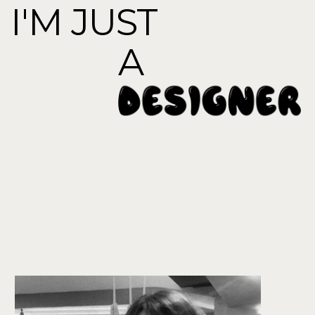
привет
Привет! Я Яна — графический дизайнер
и иллюстратор из Екатеринбурга, в профессии с 2014 года.
Родилась в Воткинске, в большой город переехала в 2017.